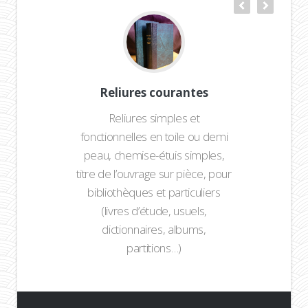
Reliures courantes
Reliures simples et
fonctionnelles en toile ou demi
peau, chemise-étuis simples,
titre de l’ouvrage sur pièce, pour
bibliothèques et particuliers
(livres d’étude, usuels,
dictionnaires, albums,
partitions…)