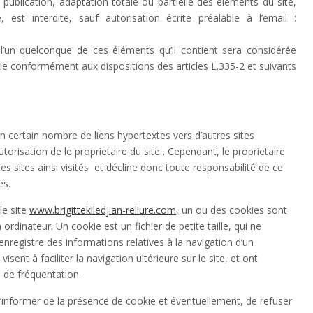
 publication, adaptation totale ou partielle des éléments du site,
est interdite, sauf autorisation écrite préalable à l’email :
l’un quelconque de ces éléments qu’il contient sera considérée
e conformément aux dispositions des articles L.335-2 et suivants
n certain nombre de liens hypertextes vers d’autres sites
torisation de le proprietaire du site . Cependant, le proprietaire
 des sites ainsi visités et décline donc toute responsabilité de ce
es.
le site
www.brigittekiledjian-reliure.com
, un ou des cookies sont
rdinateur. Un cookie est un fichier de petite taille, qui ne
i enregistre des informations relatives à la navigation d’un
sent à faciliter la navigation ultérieure sur le site, et ont
 de fréquentation.
’informer de la présence de cookie et éventuellement, de refuser