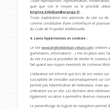
Toute reproduction, représentation, modification,
quel que soit le moyen ou le procédé utilisé, 
brigitte.kilédjian@orange.fr
.
Toute exploitation non autorisée du site ou de 
comme constitutive d’une contrefaçon et poursuivi
du Code de Propriété Intellectuelle.
4. Liens hypertextes et cookies :
Le site
www.brigittekiledjian-reliure.com
contient u
(partenaires, informations …) mis en place avec l’au
du site n’a pas la possibilité de vérifier le contenu
fait quand aux risques éventuels de contenus illicit
L’utilisateur est informé que lors de ses visites sur 
susceptible de s’installer automatiquement sur son o
permet pas l’identification de l’utilisateur, mais qu
ordinateur sur un site. Les données ainsi obtenues vi
également vocation à permettre diverses mesures
Le paramétrage du logiciel de navigation permet d