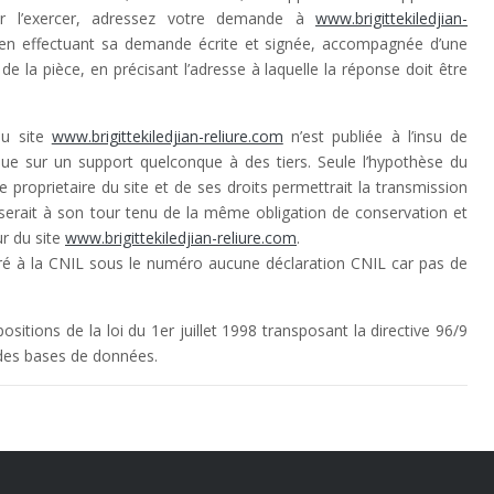
ur l’exercer, adressez votre demande à
www.brigittekiledjian-
n effectuant sa demande écrite et signée, accompagnée d’une
e de la pièce, en précisant l’adresse à laquelle la réponse doit être
du site
www.brigittekiledjian-reliure.com
n’est publiée à l’insu de
ndue sur un support quelconque à des tiers. Seule l’hypothèse du
e proprietaire du site et de ses droits permettrait la transmission
 serait à son tour tenu de la même obligation de conservation et
ur du site
www.brigittekiledjian-reliure.com
.
ré à la CNIL sous le numéro aucune déclaration CNIL car pas de
itions de la loi du 1er juillet 1998 transposant la directive 96/9
 des bases de données.