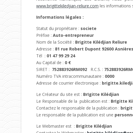
www.brigittekiledjian-reliure.com
les informations 
Informations légales :
Statut du propriétaire :
societe
Préfixe :
Auto-entrepreneur
Nom de la Société :
Brigitte Kilédjian Reliure
Adresse :
81 rue Robert Dupont 92600 Asnières
Tél :
01 47 99 29 24
Au Capital de :
0 €
SIRET :
752883926RM092
R.C.S. :
752883926RM
Numéro TVA intracommunautaire :
0000
Adresse de courrier électronique :
brigitte.kiled
Le Créateur du site est :
BrIgitte Kilédjian
Le Responsable de la publication est :
BrIgitte Ki
Contactez le responsable de la publication :
brigi
Le responsable de la publication est une
personn
Le Webmaster est :
Brigitte Kilédjian
Contactez le Webmaster :
brigitte.kilédjian@or