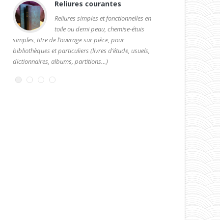
Reliures courantes
Reli
Reliures simples et fonctionnelles en
Reliure
toile ou demi peau, chemise-étuis
demi-p
le
simples, titre de l’ouvrage sur pièce, pour
Tranchefiles main. Cha
bibliothèques et particuliers (livres d’étude, usuels,
dictionnaires, albums, partitions…)