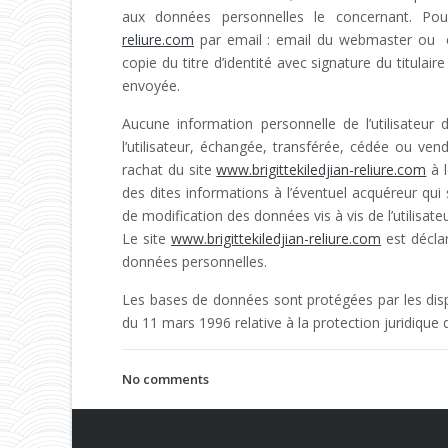
aux données personnelles le concernant. Po
reliure.com
par email : email du webmaster ou e
copie du titre d’identité avec signature du titulair
envoyée.
Aucune information personnelle de l’utilisateur 
l’utilisateur, échangée, transférée, cédée ou ve
rachat du site
www.brigittekiledjian-reliure.com
à l
des dites informations à l’éventuel acquéreur qui
de modification des données vis à vis de l’utilisate
Le site
www.brigittekiledjian-reliure.com
est décla
données personnelles.
Les bases de données sont protégées par les dispos
du 11 mars 1996 relative à la protection juridique
No comments