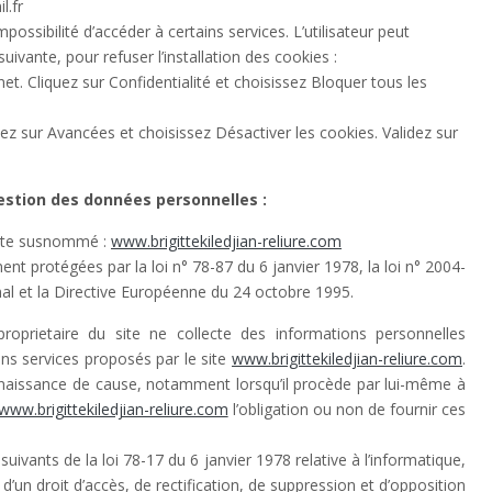
l.fr
mpossibilité d’accéder à certains services. L’utilisateur peut
ivante, pour refuser l’installation des cookies :
rnet. Cliquez sur Confidentialité et choisissez Bloquer tous les
uez sur Avancées et choisissez Désactiver les cookies. Validez sur
estion des données personnelles :
e site susnommé :
www.brigittekiledjian-reliure.com
t protégées par la loi n° 78-87 du 6 janvier 1978, la loi n° 2004-
nal et la Directive Européenne du 24 octobre 1995.
proprietaire du site ne collecte des informations personnelles
ains services proposés par le site
www.brigittekiledjian-reliure.com
.
onnaissance de cause, notamment lorsqu’il procède par lui-même à
www.brigittekiledjian-reliure.com
l’obligation ou non de fournir ces
ivants de la loi 78-17 du 6 janvier 1978 relative à l’informatique,
e d’un droit d’accès, de rectification, de suppression et d’opposition