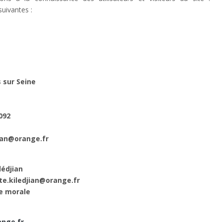
suivantes :
RESTAURATIONS
 sur Seine
Un exemple de restauration, réalisée sur un
ouvrage ancien
092
jian@orange.fr
lédjian
tte.kiledjian@orange.fr
e morale
ange.fr