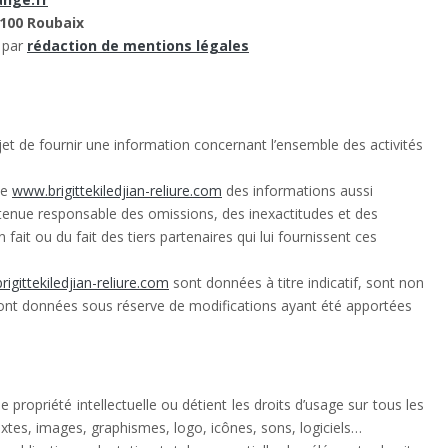
Restauration
100 Roubaix
Restauration de vos livres plus
 par
rédaction de mentions légales
anciens, bandes dessinées,
dictionnaires, livres de cuisine, partitions…. dans 
respect des techniques utilisées à l’époque de
l’ouvrage. Utilisation de matériaux nobles et
et de fournir une information concernant l’ensemble des activités
réversibles. Intervention adaptée au cas par cas.
te
www.brigittekiledjian-reliure.com
des informations aussi
e tenue responsable des omissions, des inexactitudes et des
 fait ou du fait des tiers partenaires qui lui fournissent ces
igittekiledjian-reliure.com
sont données à titre indicatif, sont non
s sont données sous réserve de modifications ayant été apportées
e propriété intellectuelle ou détient les droits d’usage sur tous les
xtes, images, graphismes, logo, icônes, sons, logiciels…