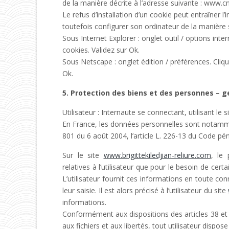
de la manière décrite à l’adresse suivante : www.cni
Le refus d’installation d’un cookie peut entraîner l’i
toutefois configurer son ordinateur de la manière su
Sous Internet Explorer : onglet outil / options inte
cookies. Validez sur Ok.
Sous Netscape : onglet édition / préférences. Cliq
Ok.
5. Protection des biens et des personnes – g
Utilisateur : Internaute se connectant, utilisant l
En France, les données personnelles sont notammen
801 du 6 août 2004, l’article L. 226-13 du Code pé
Sur le site
www.brigittekiledjian-reliure.com
, le 
relatives à l’utilisateur que pour le besoin de cert
L’utilisateur fournit ces informations en toute c
leur saisie. Il est alors précisé à l’utilisateur du site
informations.
Conformément aux dispositions des articles 38 et su
aux fichiers et aux libertés, tout utilisateur dispos